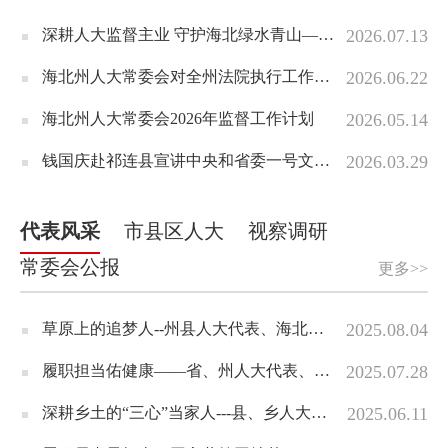
深耕人大监督主业 守护海北绿水青山——州人大常委会开展2026年度全州生态环保专项监督视察与执法检查
2026.07.13
海北州人大常委会对全州法院执行工作情况开展视察调研
2026.06.22
海北州人大常委会2026年监督工作计划
2026.05.14
钱国庆赴祁连县宣讲中央和省委一号文件精神并督导调研重点工作
2026.03.29
代表风采
市县区人大
视察调研
常委会公报
更多>>
草原上的追梦人--州县人大代表、海北文迦文化旅游发展有限公司总经理力杰群培履职故事
2025.08.04
履职担当佑健康——省、州人大代表、海北州第一人民医院党支部书记、副院长任莹的履职事迹
2025.07.28
深耕乡土的“三心”当家人---县、乡人大代表海晏县金滩乡岳峰村党支部书记、村委会主任李忠顺履职事迹
2025.06.11