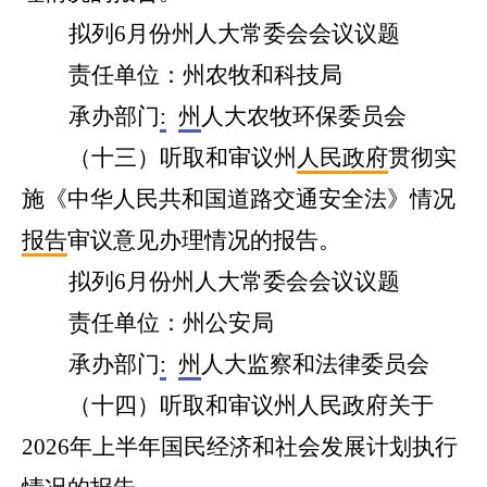
拟列
6
月份州人大常委会会议议题
责任单位：州
农牧和科技
局
承办部门
:
州
人大农牧环保委员会
（十三）
听取和审议
州
人民政府
贯彻实
施《中华人民共和国道路交通安全法》情况
报告
审议意见办理情况的报告。
拟列
6
月份州人大常委会会议议题
责任单位：州
公安
局
承办部门
:
州
人大
监察和法律
委员会
（
十四
）听取和审议州人民政府关于
2026年上半年国民经济和社会发展计划执行