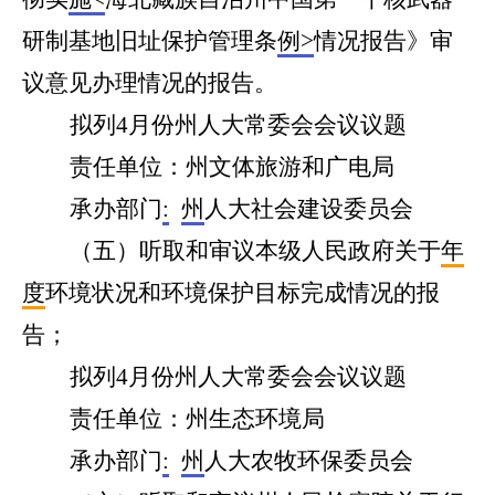
研制基地旧址保护管理条
例>
情况报告》审
议意见办理情况的报告。
拟列
4
月份州人大常委会会议议题
责任单位：州文体旅游
和
广电局
承办部门
:
州
人大
社会建设
委员会
（
五
）听取和审议本级人民政府关于
年
度
环境状况和环境保护目标完成情况的报
告；
拟列
4
月份州人大常委会会议议题
责任单位：
州生态环境局
承办部门
:
州
人大
农牧环保
委员会