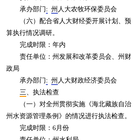
承办部门
:
州
人大
农牧环保
委员会
（
六
）配合省人大财经委开展计划、预
算执行情况调研。
完成时限：
年内
责任单位：州
发展和改革委员会、州财
政局
承办部门
:
州
人大
财政经济
委员会
三
、执法检查
（
一
）对全州贯彻实施《海北藏族自治
州水资源管理条例》的情况进行执法检查。
完成时限：
6
月份
责任单位：州
水利局