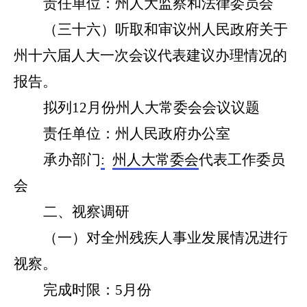
责任单位：州人大监察和法律委员会
（
三十六
）听取和审议
州人民政府
关于
州十六届人大一次会议代表建议办理情况
的
报告。
拟列
12
月份州人大常委会会议议题
责任单位：州
人民政府办公室
承办部门
:
州人大
常委会
代表工作
委员
会
二、视察调研
（
一
）对
全
州残疾人事业发展情况进行
视察。
完成时限：
5月份