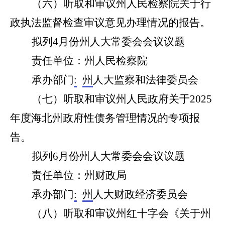
（
六
）听取和审议州人民检察院关于行
政执法监督检查审议意见办理情况的报告。
拟列
4
月份州人大常委会会议议题
责任单位：州人民检察院
承办部门
:
州
人大
监察和法律
委员会
（
七
）听取和审议
州人民政府关于2025
年度海北州政府性债务管理情况的专项报
告。
拟列
6
月份州人大常委会会议议题
责任单位：州
财政局
承办部门
:
州
人大财政经济委员会
（
八
）听取和审议州红十字会《关于州