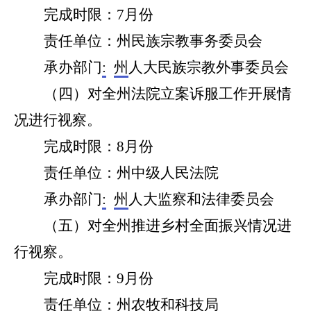
完成时限：
7月份
责任单位：州
民族宗教事务委员会
承办部门
:
州
人大
民族宗教外事
委员会
（
四
）对
全州
法院立案诉服工作
开展情
况
进行视察。
完成时限：
8月份
责任单位：州
中级人民法院
承办部门
:
州
人大监察和法律委员会
（
五
）对全州推进乡村全面振兴情况进
行视察。
完成时限：
9
月份
责任单位：州
农牧和科技
局