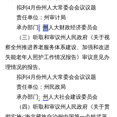
拟列
4
月份州人大常委会会议议题
责任单位：州
审计局
承办部门
:
州
人大
财政经济
委员会
（
三
）听取和审议州人民政府《关于视
察全州推进养老服务体系建设、加强和改进
失能老年人照护工作情况报告》审议意见办
理情况的报告
。
拟列
4
月
份
州人大常委会会议议题
责任单位：
州民政局
承办部门
:
州
人大
社会建设
委员会
（
四
）听取和审议州人民政府《关于贯
彻实
施<
海北藏族自治州中国第一个核武器