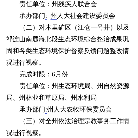
责任单位：州
残疾人联合会
承办部门
:
州
人大社会建设委员会
（
二
）对木里矿区（江仓一号井）以及
祁连山南麓海北段生态环境综合整治成果巩
固和各类生态环境保护督察反馈问题整改情
况进行视察。
完成时限：
6
月份
责任单位：州
生态环境局、州自然资源
局、州林业和草原局、州水利局
承办部门
:
州人大
农牧环保
委员会
（
三
）对
全州依法治理宗教事务工作情
况进行视察
。