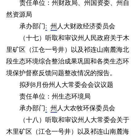
责任单位：州财政局
、
州国资委
、
州自
然资源局
承办部门
:
州
人大财政经济委员会
（十
七
）听取和审议州人民政府关于木
里矿区（江仓一号井）以及祁连山南麓海北
段生态环境综合整治成果巩固和各类生态环
境保护督察反馈问题整改情况的报告
。
拟列
8
月份州人大常委会会议议题
责任单位：州
生态环境局
承办部门
:
州
人大
农牧环保
委员会
（十
八
）听取和审议州人大常委会关于
木里矿区（江仓一号井）以及祁连山南麓海