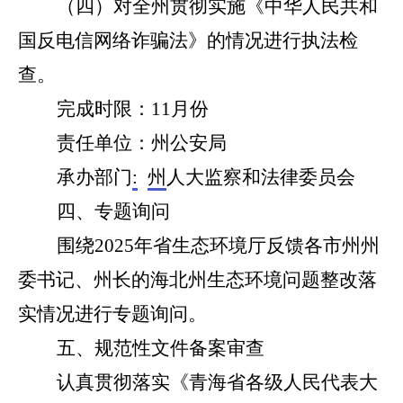
（
四
）对
全州贯彻
实施《中华人民共和
国反电信网络诈骗法》的情况进行执法检
查。
完成时限：
11月份
责任单位：州
公安局
承办部门
:
州
人大
监察和法律
委员会
四、
专题询问
围绕
2025年省生态环境厅反馈各市州州
委书记、州长的海北州生态环境问题整改落
实情况进行
专题询问。
五
、规范性文件备案审查
认真贯彻落实《青海省各级人民代表大